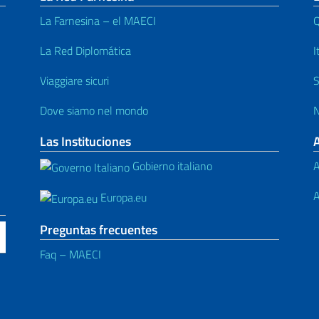
La Farnesina – el MAECI
Q
La Red Diplomática
I
Viaggiare sicuri
S
Dove siamo nel mondo
N
Las Instituciones
Gobierno italiano
A
A
Europa.eu
Preguntas frecuentes
Faq – MAECI