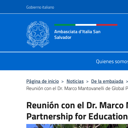
Saltar al contenido
Gobierno italiano
Encabezado del sitio web,
Ambasciata d'Italia San
Salvador
Sito Ufficiale dell'Ambasciata d'Ita
Quienes somo
Página de inicio
>
Noticias
>
De la embajada
Reunión con el Dr. Marco Mantovanelli de Global Pa
Reunión con el Dr. Marco 
Partnership for Education