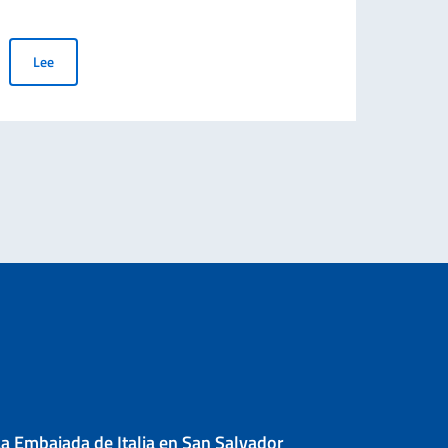
Le
“Sotto la Cupola” celebra el centenario del Premio Nobel de Liter
Lee
a Embajada de Italia en San Salvador