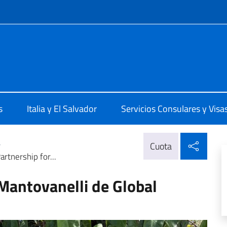
 redes sociales y menú
lia a San Salvador
s
Italia y El Salvador
Servicios Consulares y Visa
Compa
>
Cuota
rtnership for...
Mantovanelli de Global