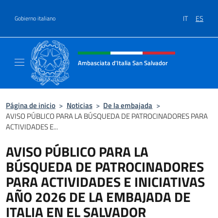
Saltar al contenido
IT
ES
Gobierno italiano
Encabezado del sitio web, redes
Ambasciata d'Italia San Salvador
Sito Ufficiale dell'Ambasciata d'Italia a San
Página de inicio
>
Noticias
>
De la embajada
>
AVISO PÚBLICO PARA LA BÚSQUEDA DE PATROCINADORES PARA
ACTIVIDADES E...
AVISO PÚBLICO PARA LA
BÚSQUEDA DE PATROCINADORES
PARA ACTIVIDADES E INICIATIVAS
AÑO 2026 DE LA EMBAJADA DE
ITALIA EN EL SALVADOR