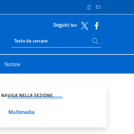
IT
ES
Seguici su:
Cerca nel sito
Ricerca sito live
Notizie
vidi sui Social Network
NAVIGA NELLA SEZIONE
Multimedia