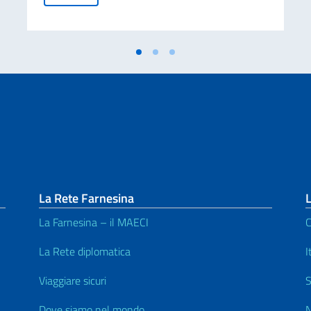
La Rete Farnesina
L
La Farnesina – il MAECI
C
La Rete diplomatica
I
Viaggiare sicuri
S
Dove siamo nel mondo
N