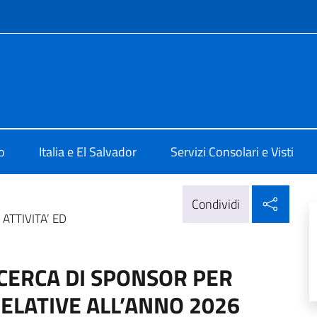
e menù
lia a San Salvador
o
Italia e El Salvador
Servizi Consolari e Visti
Condi
Condividi
ATTIVITA’ ED
ICERCA DI SPONSOR PER
 RELATIVE ALL’ANNO 2026