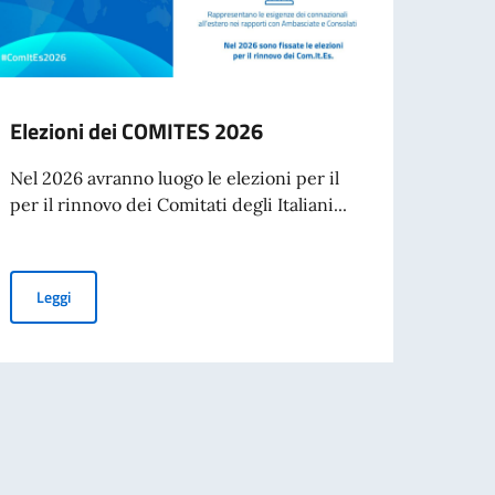
Elezioni dei COMITES 2026
“Sot
Grazi
Nel 2026 avranno luogo le elezioni per il
Premi
per il rinnovo dei Comitati degli Italiani...
L’Amba
ospita
edizio
Elezioni dei COMITES 2026
Leggi
Leg
 finalità di mantenimento della pace e della sicurezza internazionale e di attua