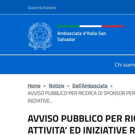
Salta al contenuto
Governo Italiano
Intestazione sito, social 
Ambasciata d'Italia San
Salvador
Sito Ufficiale dell'Ambasciata d'Ita
Chi siam
Home
>
Notizie
>
Dall’Ambasciata
>
AVVISO PUBBLICO PER RICERCA DI SPONSOR PER 
INIZIATIVE...
AVVISO PUBBLICO PER R
ATTIVITA’ ED INIZIATIVE