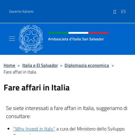
Salta al contenuto
IT
ES
Governo Italiano
Intestazione sito, social e menù
Ambasciata d'Italia San Salvador
Sito Ufficiale dell'Ambasciata d'Italia a San
Home
>
Italia e El Salvador
>
Diplomazia economica
>
Fare affari in Italia
Fare affari in Italia
Se siete interessati a fare affari in Italia, suggeriamo di
consultare:
“Why Invest in Italy”
a cura del Ministero dello Sviluppo