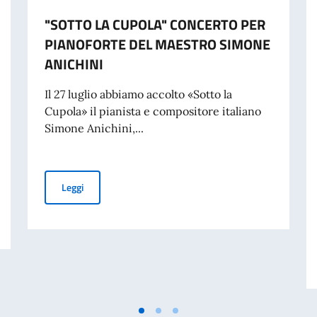
"SOTTO LA CUPOLA" CONCERTO PER
PIANOFORTE DEL MAESTRO SIMONE
ANICHINI
Il 27 luglio abbiamo accolto «Sotto la
Cupola» il pianista e compositore italiano
Simone Anichini,...
"SOTTO LA CUPOLA" CONCERTO PER PIANOFORTE DEL
Leggi
 Lavoro italiano nel mondo – Messaggio dell’On. Ministro Antonio Tajani