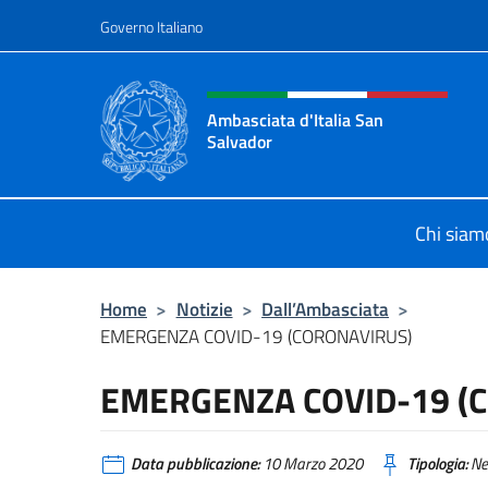
Salta al contenuto
Governo Italiano
Intestazione sito, social 
Ambasciata d'Italia San
Salvador
Sito Ufficiale dell'Ambasciata d'Ita
Chi siam
Home
>
Notizie
>
Dall’Ambasciata
>
EMERGENZA COVID-19 (CORONAVIRUS)
EMERGENZA COVID-19 (
Data pubblicazione:
10 Marzo 2020
Tipologia:
Ne