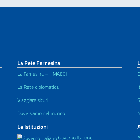
La Rete Farnesina
L
La Farnesina – il MAECI
C
La Rete diplomatica
I
Viaggiare sicuri
S
Dove siamo nel mondo
N
Le Istituzioni
Governo Italiano
A