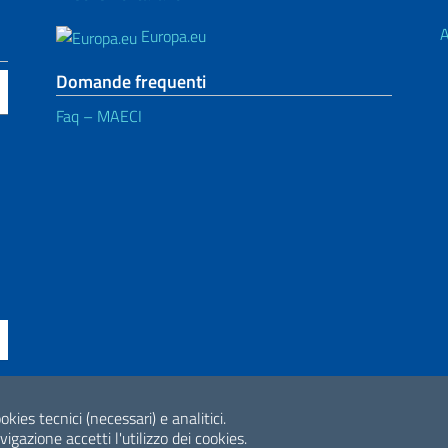
A
Europa.eu
Domande frequenti
Faq – MAECI
ne di accessibilità
okies tecnici (necessari) e analitici.
2026 Copyright Min
gazione accetti l'utilizzo dei cookies.
Internazionale