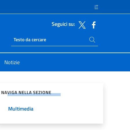
IT
Seguici su:
Cerca nel sito
Ricerca sito live
Notizie
vidi sui Social Network
NAVIGA NELLA SEZIONE
Multimedia