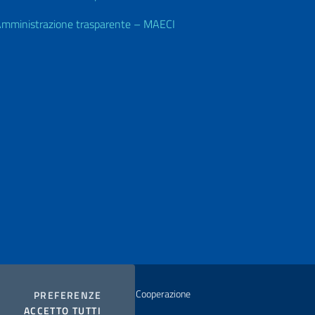
mministrazione trasparente – MAECI
istero degli Affari Esteri e della Cooperazione
COOKIES
PREFERENZE
I COOKIES
ACCETTO TUTTI