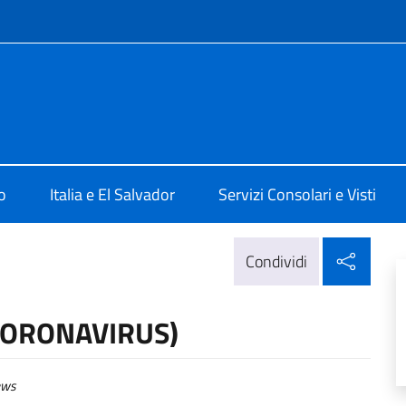
e menù
lia a San Salvador
o
Italia e El Salvador
Servizi Consolari e Visti
Condi
Condividi
CORONAVIRUS)
ws