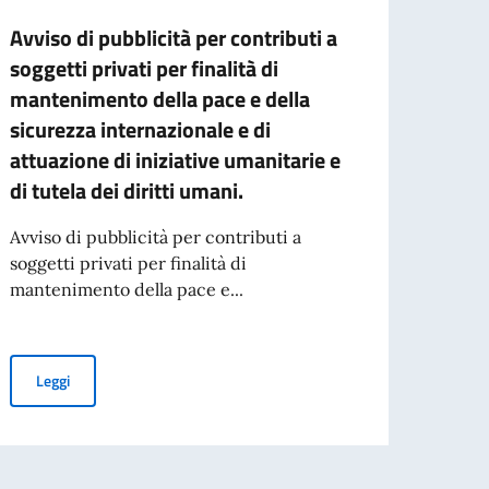
Avviso di pubblicità per contributi a
Elez
soggetti privati per finalità di
Nel 20
mantenimento della pace e della
per il
sicurezza internazionale e di
attuazione di iniziative umanitarie e
di tutela dei diritti umani.
Leg
Avviso di pubblicità per contributi a
soggetti privati per finalità di
 MAESTRO SIMONE ANICHINI
mantenimento della pace e...
Avviso di pubblicità per contributi a soggetti privati per finalità 
Leggi