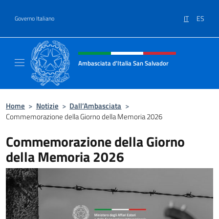
Salta al contenuto
IT
ES
Governo Italiano
Intestazione sito, social e menù
Ambasciata d'Italia San Salvador
Sito Ufficiale dell'Ambasciata d'Italia a San
Home
>
Notizie
>
Dall’Ambasciata
>
Commemorazione della Giorno della Memoria 2026
Commemorazione della Giorno
della Memoria 2026