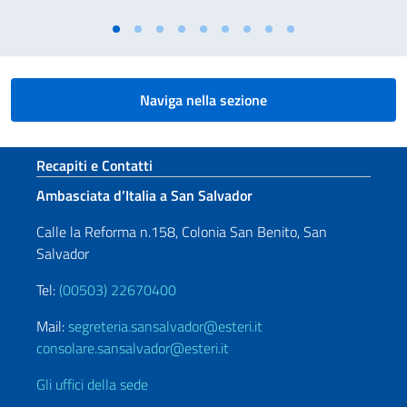
Naviga nella sezione
Sezione footer
Recapiti e Contatti
Ambasciata d’Italia a San Salvador
Calle la Reforma n.158, Colonia San Benito, San
Salvador
Tel:
(00503) 22670400
Mail:
segreteria.sansalvador@esteri.it
consolare.sansalvador@esteri.it
Gli uffici della sede