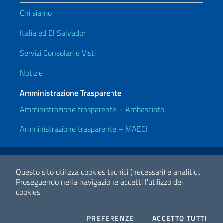
Chi siamo
Italia ed El Salvador
Servizi Consolari e Visti
Notizie
Amministrazione Trasparente
Amministrazione trasparente – Ambasciata
Amministrazione trasparente – MAECI
Link Utili
Note legali
Privacy e cookie policy
Dichiarazione di accessibilità
Questo sito utilizza cookies tecnici (necessari) e analitici.
Proseguendo nella navigazione accetti l'utilizzo dei
cookies.
2026 Copyright Ministero degli Affari Esteri e della Cooperazione
Internazionale
COOKIES
I CO
PREFERENZE
ACCETTO TUTTI