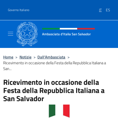
Salta al contenuto
IT
ES
Governo Italiano
Intestazione sito, social e menù
Ambasciata d'Italia San Salvador
Sito Ufficiale dell'Ambasciata d'Italia a San
Home
>
Notizie
>
Dall’Ambasciata
>
Ricevimento in occasione della Festa della Repubblica Italiana a
San...
Ricevimento in occasione della
Festa della Repubblica Italiana a
San Salvador