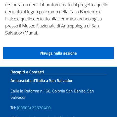
restauratori nei 2 laboratori creati dal progetto: quello
dedicato al legno policromo nella Casa Barriento di
Izalco e quello dedicato alla ceramica archeologica
presso il Museo Nazionale di Antropologia di San
Salvador (Muna).
Naviga nella sezione
Sezione footer
Recapiti e Contatti
Ambasciata d’Italia a San Salvador
Calle la Reforma n.158, Colonia San Benito, San
Salvador
Tel:
(00503) 22670400