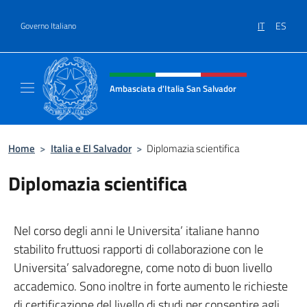
Salta al contenuto
IT
ES
Governo Italiano
Intestazione sito, social e menù
Ambasciata d'Italia San Salvador
Sito Ufficiale dell'Ambasciata d'Italia a San
Home
>
Italia e El Salvador
>
Diplomazia scientifica
Diplomazia scientifica
Nel corso degli anni le Universita’ italiane hanno
stabilito fruttuosi rapporti di collaborazione con le
Universita’ salvadoregne, come noto di buon livello
accademico. Sono inoltre in forte aumento le richieste
di certificazione del livello di studi per consentire agli