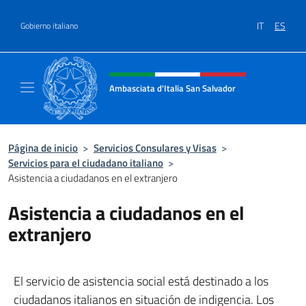
Saltar al contenido
IT
ES
Gobierno italiano
Encabezado del sitio web, redes
Ambasciata d'Italia San Salvador
Sito Ufficiale dell'Ambasciata d'Italia a San
Página de inicio
>
Servicios Consulares y Visas
>
Servicios para el ciudadano italiano
>
Asistencia a ciudadanos en el extranjero
Asistencia a ciudadanos en el
extranjero
El servicio de asistencia social está destinado a los
ciudadanos italianos en situación de indigencia. Los